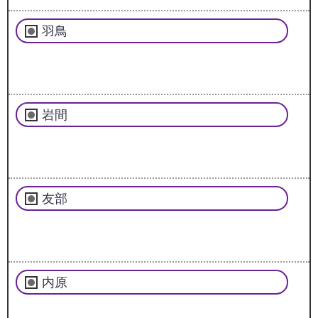
羽鳥
岩間
友部
内原