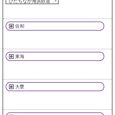
ひたちなか海浜鉄道
佐和
東海
大甕