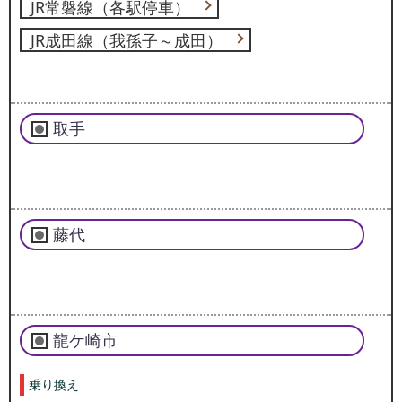
JR常磐線（各駅停車）
JR成田線（我孫子～成田）
取手
藤代
龍ケ崎市
乗り換え