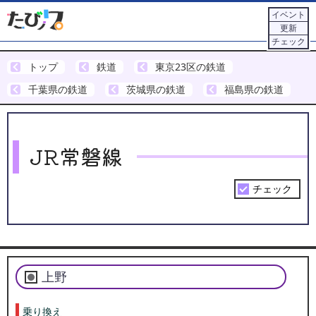
イベント
更新
チェック
トップ
鉄道
東京23区の鉄道
千葉県の鉄道
茨城県の鉄道
福島県の鉄道
JR常磐線
チェック
Leaflet
|
©
OSM
+
上野
−
乗り換え