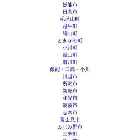
飯能市
日高市
毛呂山町
越生町
鳩山町
ときがわ町
小川町
嵐山町
滑川町
飯能・日高・小川
川越市
所沢市
新座市
和光市
朝霞市
志木市
富士見市
ふじみ野市
三芳町