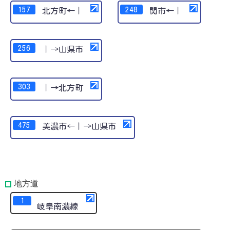
157
248
北方町←｜
関市←｜
256
｜→山県市
303
｜→北方町
475
美濃市←｜→山県市
地方道
1
岐阜南濃線