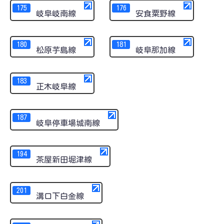
175
176
岐阜岐南線
安食粟野線
180
181
松原芋島線
岐阜那加線
183
正木岐阜線
187
岐阜停車場城南線
194
茶屋新田堀津線
201
溝口下白金線