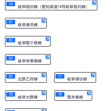
14
岐阜稲沢線（愛知県道14号岐阜稲沢線）
31
岐阜垂井線
53
岐阜関ケ原線
54
岐阜停車場線
59
77
北野乙狩線
岐阜環状線
78
79
岐阜大野線
関本巣線