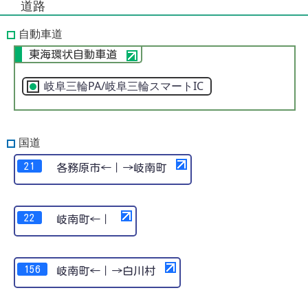
道路
自動車道
東海環状自動車道
岐阜三輪PA/岐阜三輪スマートIC
国道
21
各務原市←｜→岐南町
22
岐南町←｜
156
岐南町←｜→白川村