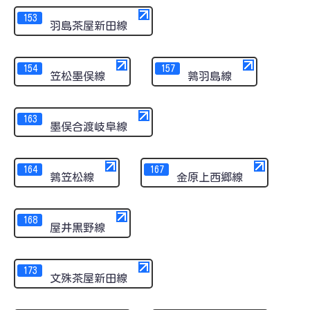
153
羽島茶屋新田線
154
157
笠松墨俣線
鶉羽島線
163
墨俣合渡岐阜線
164
167
鶉笠松線
金原上西郷線
168
屋井黒野線
173
文殊茶屋新田線