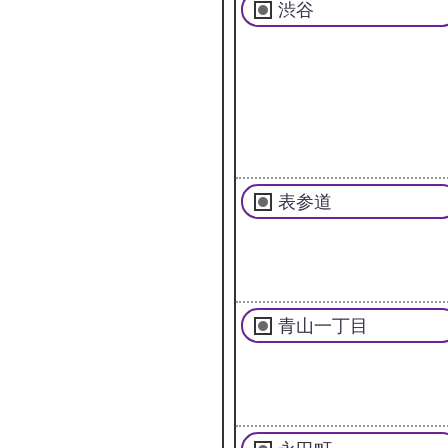
渋谷
表参道
青山一丁目