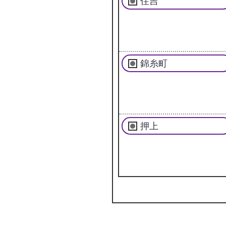
住吉
錦糸町
押上