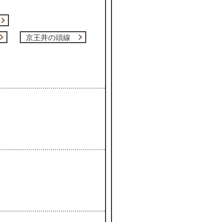
京王井の頭線