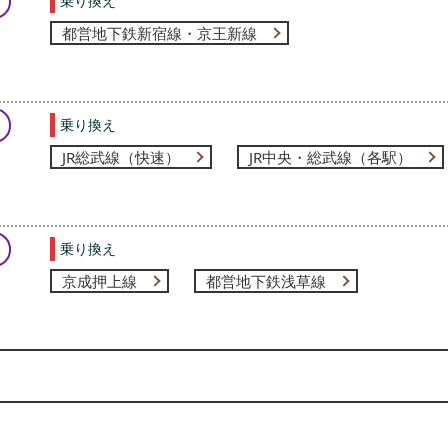
乗り換え
都営地下鉄新宿線・京王新線
乗り換え
JR総武線（快速）
JR中央・総武線（各駅）
乗り換え
京成押上線
都営地下鉄浅草線