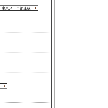
東京メトロ銀座線