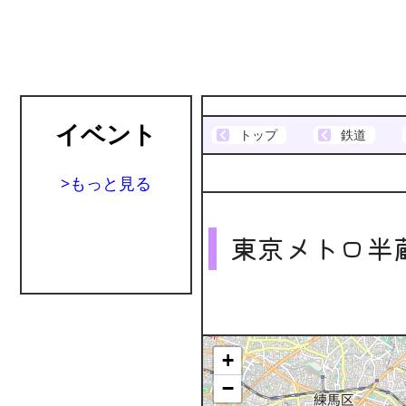
イベント
トップ
鉄道
>もっと見る
東京メトロ半
+
−