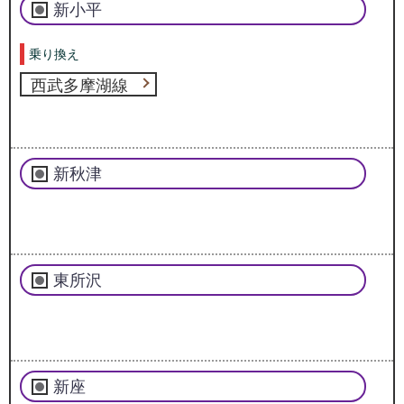
新小平
乗り換え
西武多摩湖線
新秋津
東所沢
新座