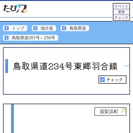
イベント
更新
チェック
トップ
地方道
鳥取県道
鳥取県道201号～250号
鳥取県道234号東郷羽合線
チェック
湯梨浜町