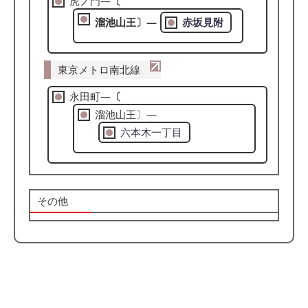
虎ノ門
―
〔
溜池山王
〕―
赤坂見附
東京メトロ南北線
永田町―
〔
溜池山王
〕―
六本木一丁目
その他