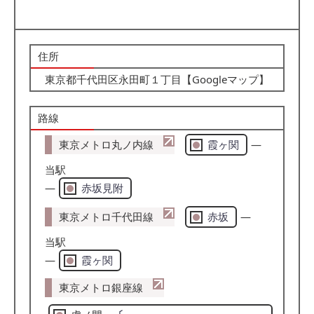
住所
東京都千代田区永田町１丁目【
Googleマップ
】
路線
東京メトロ丸ノ内線
霞ヶ関
―
当駅
―
赤坂見附
東京メトロ千代田線
赤坂
―
当駅
―
霞ヶ関
東京メトロ銀座線